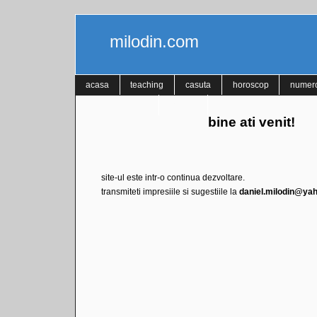
milodin.com
acasa
teaching
casuta
horoscop
numero
interpretare vise
contact
bine ati venit!
site-ul este intr-o continua dezvoltare.
transmiteti impresiile si sugestiile la
daniel.milodin@ya